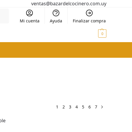
ventas@bazardelcocinero.com.uy
scar
Mi cuenta
Ayuda
Finalizar compra
$
0
0
1
2
3
4
5
6
7