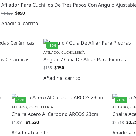
Afilador Para Cuchillos De Tres Pasos Con Angulo Ajustabl
$
890
$
1.130
Añadir al carrito
-19%
AFILADO
,
CUCHILLERÍA
das Cerámicas
Angulo / Guia De Afilar Para Piedras
$
150
$
185
Añadir al carrito
-17%
-19%
AFILADO
,
CUCHILLERÍA
AFILADO
,
CU
Chaira Acero Al Carbono ARCOS 23cm
Chaira Ac
$
1.530
$
2.2
$
1.851
$
2.768
Añadir al carrito
Añadir al 