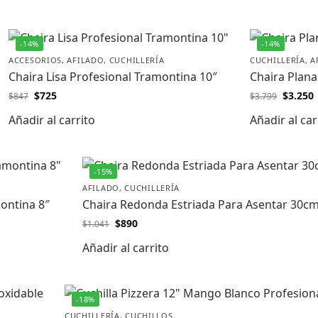
-14%
-14%
ACCESORIOS
,
AFILADO
,
CUCHILLERÍA
CUCHILLERÍA
,
A
Chaira Lisa Profesional Tramontina 10″
Chaira Plana
$
725
$
3.250
$
847
$
3.799
Añadir al carrito
Añadir al car
-15%
AFILADO
,
CUCHILLERÍA
ontina 8″
Chaira Redonda Estriada Para Asentar 30c
$
890
$
1.041
Añadir al carrito
-18%
CUCHILLERÍA
,
CUCHILLOS