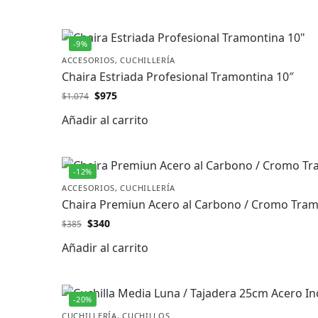
-9%
ACCESORIOS
,
CUCHILLERÍA
Chaira Estriada Profesional Tramontina 10″
$
975
$
1.074
Añadir al carrito
-12%
ACCESORIOS
,
CUCHILLERÍA
Chaira Premiun Acero al Carbono / Cromo Tram
$
340
$
385
Añadir al carrito
-20%
CUCHILLERÍA
,
CUCHILLOS